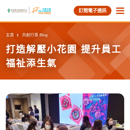
Skip to main content
訂閱電子通訊
打
主頁
共創行善 Blog
打造解壓小花園 提升員工
福祉添生氣