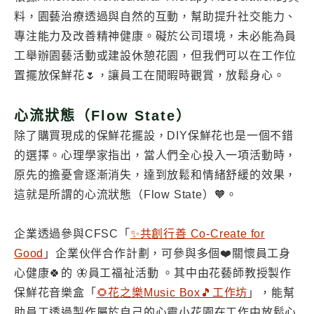
料，園藝治療透過與自然的互動，幫助提升社交能力、
專注能力及改善精神健康。礙於公司環境，未必能為員
工舉辦園藝活動或建設休憩花園，但我們可以在工作位
置擺放保鮮花🌷，讓員工在閒暇時觀賞，放鬆身心。
心流狀態（Flow State）
除了購買現成的保鮮花擺設，DIY保鮮花也是一個不錯
的選擇。心理學家指出，當人們全心投入一項活動時，
原先的擔憂會逐漸消失，達到放鬆和情緒舒緩的效果，
這就是所謂的心流狀態（Flow State）🧡。
企業透過參與CFSC「
✨共創行善 Co-Create for
Good
」企業伙伴合作計劃，可參與多個❤️關懷員工身
心健康🍀的 🦋員工福祉活動 。其中由花藝師教授製作
保鮮花音樂盒「
🌻花之樂Music Box🎵工作坊
」，能幫
助員工透過製作屬於自己的心靈小花園在工作中放鬆心